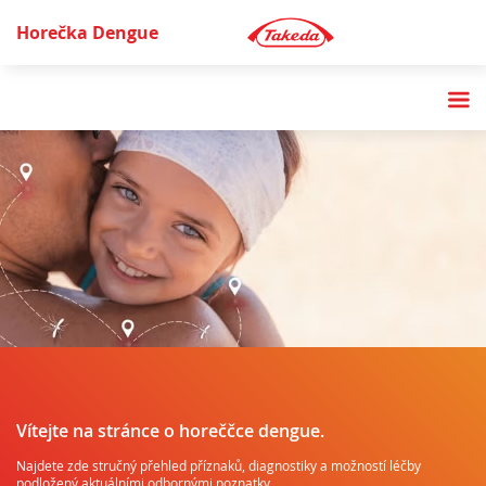
Horečka Dengue
Vítejte na stránce o horeččce dengue.
Najdete zde stručný přehled příznaků, diagnostiky a možností léčby
podložený aktuálními odbornými poznatky.