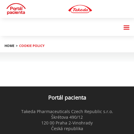
HOME
COOKIE POLICY
a
Portál pacienta
Takeda Pharmaceuticals Czech Republic s.r.o.
Škrétova 490/12
120 00 Praha 2-Vinohrady
Česká republika